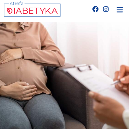
Edukacja
Telemedycyna
CGM
Glukometry
Niezbędnik cukrzyka
Wyznania diabetyka