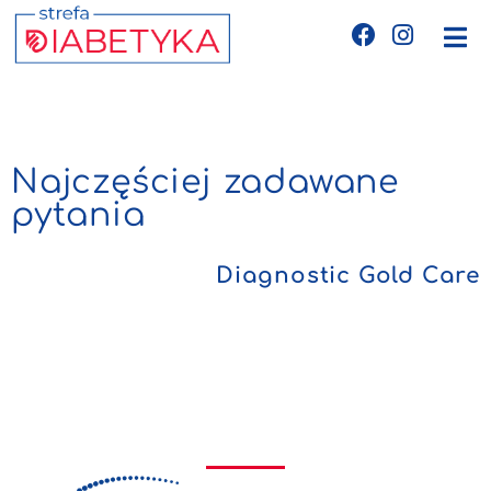
Edukacja
Telemedycyna
Najczęściej zadawane
pytania
CGM
Diagnostic Gold Care
Glukometry
Niezbędnik cukrzyka
Wyznania diabetyka