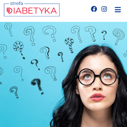
Edukacja
Telemedycyna
CGM
Glukometry
Niezbędnik cukrzyka
Wyznania diabetyka