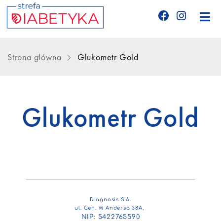
Edukacja
Strona główna
Glukometr Gold
Telemedycyna
Glukometr Gold
CGM
Glukometry
Niezbędnik cukrzyka
Diagnosis S.A.
Wyznania diabetyka
ul. Gen. W. Andersa 38A,
NIP: 5422765590