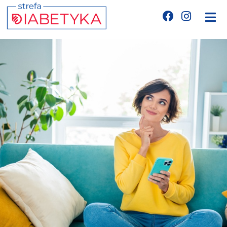
Edukacja
Telemedycyna
CGM
Glukometry
Niezbędnik cukrzyka
Wyznania diabetyka