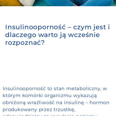
Do pobrania
Insulinooporność – czym jest i
Kontakt
dlaczego warto ją wcześnie
rozpoznać?
Insulinooporność to stan metaboliczny, w
którym komórki organizmu wykazują
obniżoną wrażliwość na insulinę – hormon
produkowany przez trzustkę,