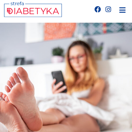
Edukacja
Telemedycyna
CGM
Glukometry
Niezbędnik cukrzyka
Wyznania diabetyka