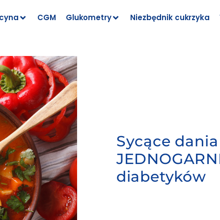
cyna
CGM
Glukometry
Niezbędnik cukrzyka
Sycące dania
JEDNOGARN
diabetyków