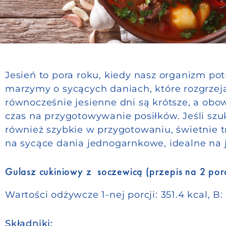
Jesień to pora roku, kiedy nasz organizm pot
marzymy o sycących daniach, które rozgrzeją
równocześnie jesienne dni są krótsze, a ob
czas na przygotowywanie posiłków. Jeśli szuk
również szybkie w przygotowaniu, świetnie tr
na sycące dania jednogarnkowe, idealne na j
Gulasz cukiniowy z soczewicą (przepis na 2 porc
Wartości odżywcze 1-nej porcji: 351.4 kcal, B: 3
Składniki: