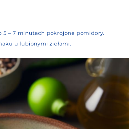
o 5 – 7 minutach pokrojone pomidory.
aku u lubionymi ziołami.