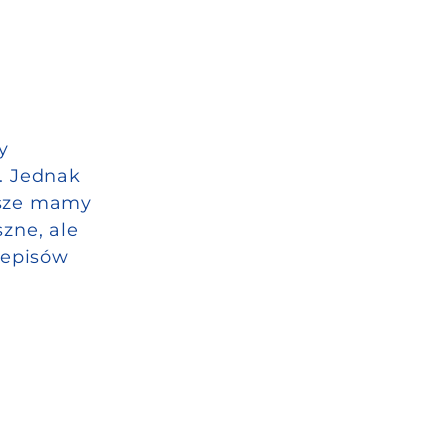
y
i. Jednak
wsze mamy
zne, ale
zepisów