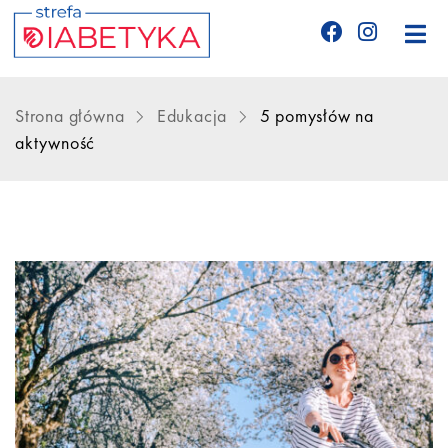
Edukacja
Strona główna
Edukacja
5 pomysłów na
aktywność
Telemedycyna
CGM
Glukometry
Niezbędnik cukrzyka
Wyznania diabetyka