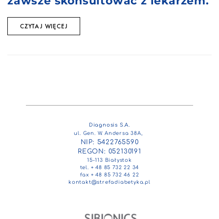
zawsze skonsultować z lekarzem.
CZYTAJ WIĘCEJ
Diagnosis S.A.
ul. Gen. W. Andersa 38A,
NIP: 5422765590
REGON: 052130191
15-113 Białystok
tel. + 48 85 732 22 34
fax + 48 85 732 46 22
kontakt@strefadiabetyka.pl