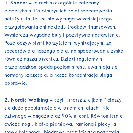
1. Spacer
– to ruch szczególnie zalecany
diabetykom. Do olbrzymich zalet spacerowania
należy m.in. to, że nie wymaga wcześniejszego
przygotowania ani nakładu środków finansowych.
Wystarczą wygodne buty i pozytywne nastawienie.
Poza oczywistymi korzyściami wynikającymi ze
spacerów dla naszego ciała, na spacerowaniu zyska
również nasza psychika. Dzięki regularnym
przechadzkom spada poziom stresu, uwalniają się
hormony szczęścia, a nasza koncentracja ulega
poprawie.
2. Nordic Walking
– czyli „marsz z kijkami” cieszy
się dużą popularnością w ostatnich latach. Nic
dziwnego – angażuje aż 90% mięśni. Równomiernie
ćwiczą nogi, klatka piersiowa, ramiona i plecy, a
stawy kolanowe, biodrowe oraz ścięgna pozostają