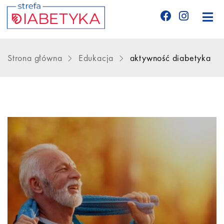
Edukacja
Strona główna
Edukacja
aktywność diabetyka
Telemedycyna
CGM
Glukometry
Niezbędnik cukrzyka
Wyznania diabetyka