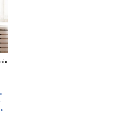
nie
la
w
je