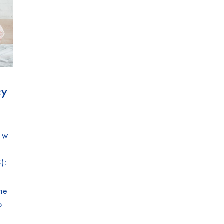
cy
y w
):
ne
o