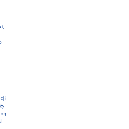
c
ki,
b
cji
ży.
log
d