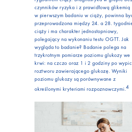
czynników ryzyka i z prawidłową glikemią
w pierwszym badaniu w ciąży, powinna by
przeprowadzona między 24. a 28. tygodn
ciąży i ma charakter jednostopniowy,
polegający na wykonaniu testu OGTT. Jak
wygląda to badanie? Badanie polega na
trzykrotnym pomiarze poziomu glukozy we
krwi: na czczo oraz 1 i 2 godziny po wypic
roztworu zawierającego glukozę. Wyniki
poziomu glukozy są porównywane z
4
określonymi kryteriami rozpoznawczymi.