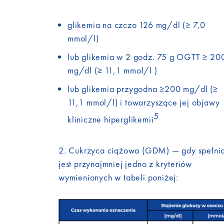
glikemia na czczo 126 mg/dl (≥ 7,0
mmol/l)
lub glikemia w 2 godz. 75 g OGTT ≥ 20
mg/dl (≥ 11,1 mmol/l )
lub glikemia przygodna ≥200 mg/dl (≥
11,1 mmol/l) i towarzyszące jej objawy
5
kliniczne hiperglikemii
2. Cukrzyca ciążowa (GDM) — gdy spełni
jest przynajmniej jedno z kryteriów
wymienionych w tabeli poniżej: