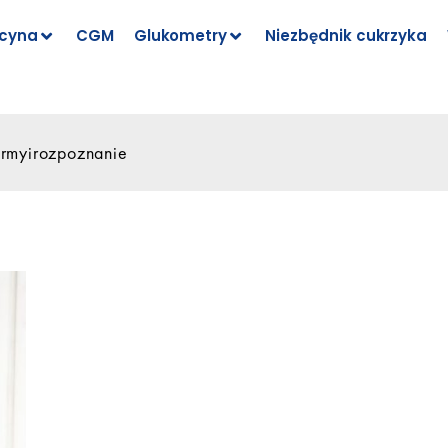
cyna
CGM
Glukometry
Niezbędnik cukrzyka
rmyirozpoznanie