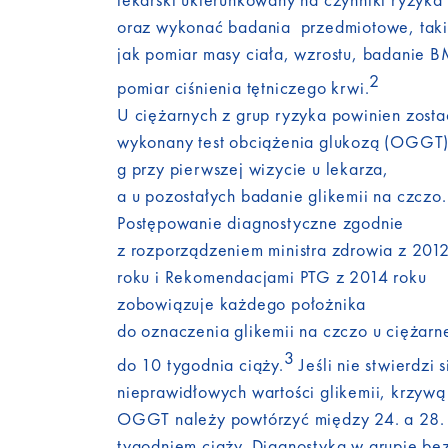
oraz wykonać badania przedmiotowe, tak
jak pomiar masy ciała, wzrostu, badanie B
2
pomiar ciśnienia tętniczego krwi.
U ciężarnych z grup ryzyka powinien zosta
wykonany test obciążenia glukozą (OGGT
g przy pierwszej wizycie u lekarza,
a u pozostałych badanie glikemii na czczo.
Postępowanie diagnostyczne zgodnie
z rozporządzeniem ministra zdrowia z 201
roku i Rekomendacjami PTG z 2014 roku
zobowiązuje każdego położnika
do oznaczenia glikemii na czczo u ciężarn
3
do 10 tygodnia ciąży.
Jeśli nie stwierdzi s
nieprawidłowych wartości glikemii, krzywą
OGGT należy powtórzyć między 24. a 28.
tygodniem ciąży. Diagnostyka w grupie be