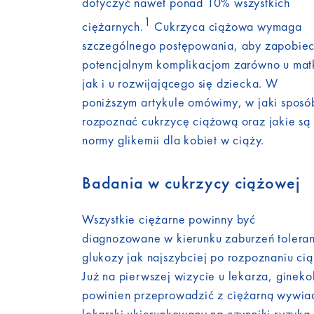
dotyczyć nawet ponad 10% wszystkich
1
ciężarnych.
Cukrzyca ciążowa wymaga
szczególnego postępowania, aby zapobie
potencjalnym komplikacjom zarówno u mat
jak i u rozwijającego się dziecka. W
poniższym artykule omówimy, w jaki sposó
rozpoznać cukrzycę ciążową oraz jakie są
normy glikemii dla kobiet w ciąży.
Badania w cukrzycy ciążowej
Wszystkie ciężarne powinny być
diagnozowane w kierunku zaburzeń toleran
glukozy jak najszybciej po rozpoznaniu cią
Już na pierwszej wizycie u lekarza, gineko
powinien przeprowadzić z ciężarną wywia
lekarski ukierunkowany na czynniki ryzyka