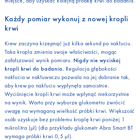
miejsce, aby uzyskać kolejną próbkę krwi do badania.
Każdy pomiar wykonuj z nowej kropli
krwi
Krew zaczyna krzepnąć już kilka sekund po nakłuciu.
Taka kropla zmienia swoje właściwości, mogąc
zafałszować wynik pomiaru.
Nigdy nie wyciskaj
kropli krwi do badania.
Regulacja głębokości
nakłucia w nakłuwaczu pozwala na jej dobranie tak,
aby krew po nakłuciu wypłynęła samoistnie.
Wyciśnięcie kropli krwi może wpłynąć niekorzystnie
na wynik. Warto przy wyborze glukometru zwrócić
uwagę na wymaganą wielkość próbki krwi. Większość
osób uzyskuje bez problemu kroplę krwi poniżej 1
mikrolitra (µl) (dla przykładu glukometr Abra Smart BT
wymaga próbki krwi 0,5 µl).