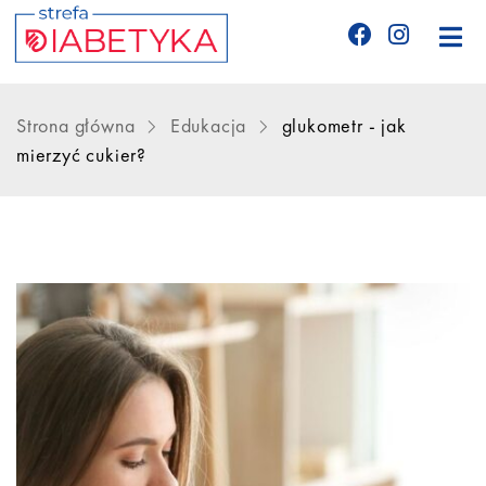
Edukacja
Strona główna
Edukacja
glukometr - jak
mierzyć cukier?
Telemedycyna
CGM
Glukometry
Niezbędnik cukrzyka
Wyznania diabetyka