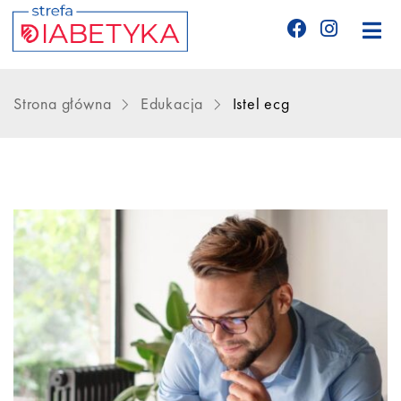
Edukacja
Strona główna
Edukacja
Istel ecg
Telemedycyna
CGM
Glukometry
Niezbędnik cukrzyka
Wyznania diabetyka