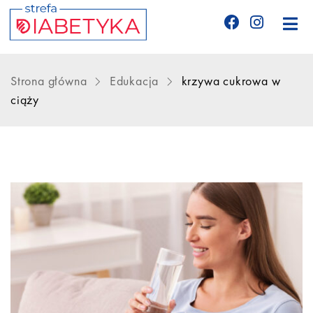
Edukacja
Strona główna
Edukacja
krzywa cukrowa w
ciąży
Telemedycyna
CGM
Glukometry
Niezbędnik cukrzyka
Wyznania diabetyka