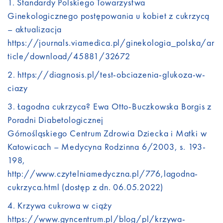
Standardy Polskiego Towarzystwa
Ginekologicznego postępowania u kobiet z cukrzycą
– aktualizacja
https://journals.viamedica.pl/ginekologia_polska/ar
ticle/download/45881/32672
https://diagnosis.pl/test-obciazenia-glukoza-w-
ciazy
Łagodna cukrzyca? Ewa Otto-Buczkowska Borgis z
Poradni Diabetologicznej
Górnośląskiego Centrum Zdrowia Dziecka i Matki w
Katowicach – Medycyna Rodzinna 6/2003, s. 193-
198,
http://www.czytelniamedyczna.pl/776,lagodna-
cukrzyca.html (dostęp z dn. 06.05.2022)
Krzywa cukrowa w ciąży
https://www.gyncentrum.pl/blog/pl/krzywa-