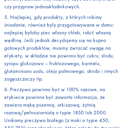
czy przypraw jednoskładnikowych.
Najlepiej, gdy produkty, z których robimy
śniadanie, również były przygotowywane w domu:
najlepiej byłoby piec własny chleb, robić własną
wędlinę. Jeśli jednak decydujemy się na kupno
gotowych produktów, musimy zwracać uwagę na
etykiety, w składzie nie powinno być cukru, słodu,
syropu glukozowo – fruktozowego, karmelu,
glutaminianu sodu, oleju palmowego, skrobi i innych
zagęszczaczy itp.
Pieczywo powinno być w 100% razowe, na
etykiecie powinna być zawarta informacja, że
zawiera mąkę pszenną, orkiszową, żytnią
razową/pełnoziarnistą o typie 1850 lub 2000.
Unikamy pieczywa białego (z maki o typie 450,
550,750) oraz chrupkiego, które należy do żywności