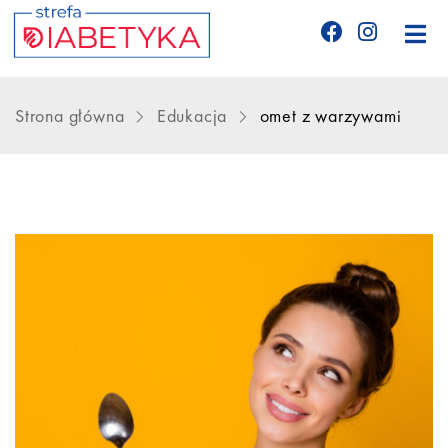
Edukacja
Strona główna
Edukacja
omet z warzywami
Telemedycyna
CGM
Glukometry
Niezbędnik cukrzyka
Wyznania diabetyka