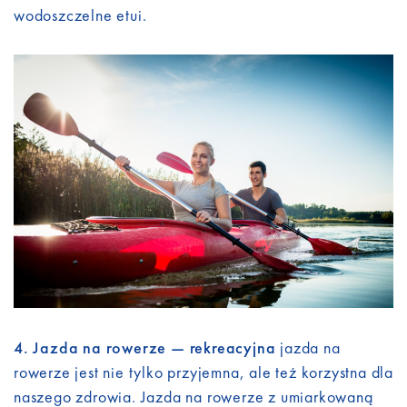
wodoszczelne etui.
4. Jazda na rowerze — rekreacyjna
jazda na
rowerze jest nie tylko przyjemna, ale też korzystna dla
naszego zdrowia. Jazda na rowerze z umiarkowaną