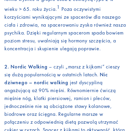
1
wieku > 65. roku życia.
Poza oczywistymi
korzyściami wynikającymi ze spacerów dla naszego
ciała i zdrowia, na spacerowaniu zyska również nasza
psychika. Dzięki regularnym spacerom spada bowiem
poziom stresu, uwalniają się hormony szczęścia, a
koncentracja i skupienie ulegają poprawie.
2. Nordic Walking
– czyli „marsz z kijkami” cieszy
się dużą popularnością w ostatnich latach.
Nic
dziwnego – nordic walking
jest dyscypliną
angażującą aż 90% mięśni. Równomiernie ćwiczą
mięśnie nóg, klatki piersiowej, ramion i pleców,
jednocześnie nie są obciążone stawy kolanowe,
biodrowe oraz ścięgna. Regularne marsze w
połączeniu z odpowiednią dietą pozwolą utrzymać
cukier w ryzach. Spacer z kijkami to aktywność, która