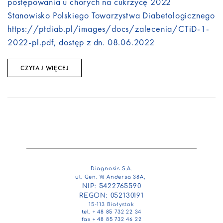
postępowania u chorych na cukrzycę 2022
Stanowisko Polskiego Towarzystwa Diabetologicznego
https://ptdiab.pl/images/docs/zalecenia/CTiD-1-
2022-pl.pdf
, dostęp z dn. 08.06.2022
CZYTAJ WIĘCEJ
Diagnosis S.A.
ul. Gen. W. Andersa 38A,
NIP: 5422765590
REGON: 052130191
15-113 Białystok
tel. + 48 85 732 22 34
fax + 48 85 732 46 22