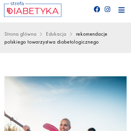
Edukacja
Strona główna
Edukacja
rekomendacje
polskiego towarzystwa diabetologicznego
Telemedycyna
CGM
Glukometry
Niezbędnik cukrzyka
Wyznania diabetyka