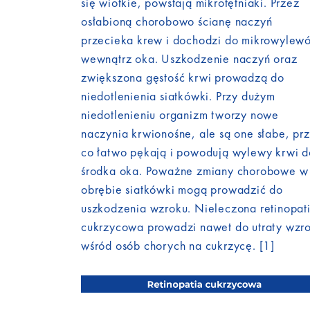
się wiotkie, powstają mikrotętniaki. Przez
osłabioną chorobowo ścianę naczyń
przecieka krew i dochodzi do mikrowylew
wewnątrz oka. Uszkodzenie naczyń oraz
zwiększona gęstość krwi prowadzą do
niedotlenienia siatkówki. Przy dużym
niedotlenieniu organizm tworzy nowe
naczynia krwionośne, ale są one słabe, pr
co łatwo pękają i powodują wylewy krwi d
środka oka. Poważne zmiany chorobowe w
obrębie siatkówki mogą prowadzić do
uszkodzenia wzroku. Nieleczona retinopat
cukrzycowa prowadzi nawet do utraty wzr
wśród osób chorych na cukrzycę. [1]