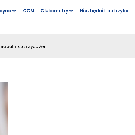
cyna
CGM
Glukometry
Niezbędnik cukrzyka
inopatii cukrzycowej