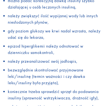
można podać korekcyjną dawkę insuliny szybko
działającej u osób leczonych insuliną,
należy zwiększyć ilość wypijanej wody lub innych
niesłodzonych płynów,
gdy poziom glukozy we krwi nadal wzrasta, należy
udać się do lekarza,
epizod hiperglikemii należy odnotować w
dzienniczku samokontroli,
należy przeanalizować swój jadłospis,
bezwzględnie skontrolować przyjmowane
leki/insulinę (termin ważności i czy dawka
leku/insuliny była przyjęta),
koniecznie trzeba sprawdzić sprzęt do podawania
insuliny (sprawność wstrzykiwacza, drożność igły),