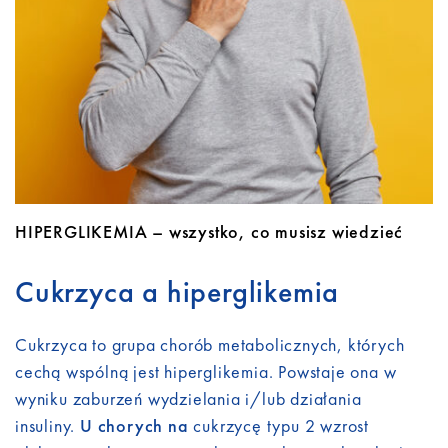
Do pobrania
Kontakt
HIPERGLIKEMIA – wszystko, co musisz wiedzieć
Cukrzyca a hiperglikemia
Cukrzyca to grupa chorób metabolicznych, których
cechą wspólną jest hiperglikemia. Powstaje ona w
wyniku zaburzeń wydzielania i/lub działania
insuliny.
U chorych na
cukrzycę typu 2 wzrost