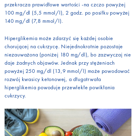
przekracza prawidłowe wartości -na czczo powyżej
100 mg/dl (5,5 mmol/l), 2 godz. po posiłku powyżej
140 mg/dl (7,8 mmol/l).
Hiperglikemia może zdarzyć się każdej osobie
chorującej na cukrzycę. Niejednokrotnie pozostaje
niezauważona (poniżej 180 mg/dl), bo zazwyczaj nie
daje żadnych objawów. Jednak przy stężeniach
powyżej 250 mg/dl (13,9 mmol/l) może powodować
rozwój kwasicy ketonowej, a długotrwała
hiperglikemia powoduje przewlekłe powikłania
cukrzycy.