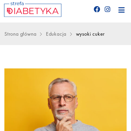
Edukacja
Strona główna
Edukacja
wysoki cuker
Telemedycyna
CGM
Glukometry
Niezbędnik cukrzyka
Wyznania diabetyka