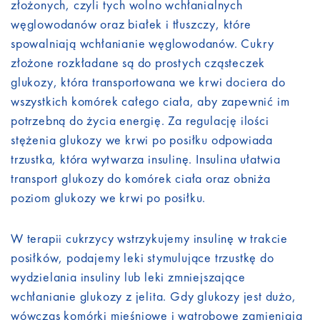
złożonych, czyli tych wolno wchłanialnych
węglowodanów oraz białek i tłuszczy, które
spowalniają wchłanianie węglowodanów. Cukry
złożone rozkładane są do prostych cząsteczek
glukozy, która transportowana we krwi dociera do
wszystkich komórek całego ciała, aby zapewnić im
potrzebną do życia energię. Za regulację ilości
stężenia glukozy we krwi po posiłku odpowiada
trzustka, która wytwarza insulinę. Insulina ułatwia
transport glukozy do komórek ciała oraz obniża
poziom glukozy we krwi po posiłku.
W terapii cukrzycy wstrzykujemy insulinę w trakcie
posiłków, podajemy leki stymulujące trzustkę do
wydzielania insuliny lub leki zmniejszające
wchłanianie glukozy z jelita. Gdy glukozy jest dużo,
wówczas komórki mięśniowe i wątrobowe zamieniają