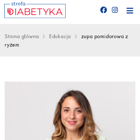
Edukacja
Strona główna
Edukacja
zupa pomidorowa z
ryżem
Telemedycyna
CGM
Glukometry
Niezbędnik cukrzyka
Wyznania diabetyka