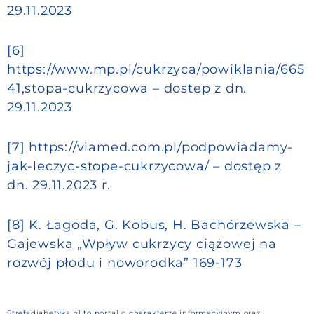
29.11.2023
[6]
https://www.mp.pl/cukrzyca/powiklania/665
41,stopa-cukrzycowa – dostęp z dn.
29.11.2023
[7] https://viamed.com.pl/podpowiadamy-
jak-leczyc-stope-cukrzycowa/ – dostęp z
dn. 29.11.2023 r.
[8] K. Łagoda, G. Kobus, H. Bachórzewska –
Gajewska „Wpływ cukrzycy ciążowej na
rozwój płodu i noworodka” 169-173
Strefadiabetyka.pl to portal o charakterze informacyjnym oraz