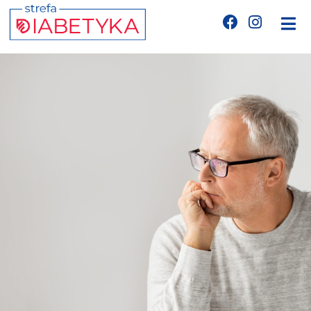
Edukacja
Telemedycyna
CGM
Glukometry
Niezbędnik cukrzyka
Wyznania diabetyka