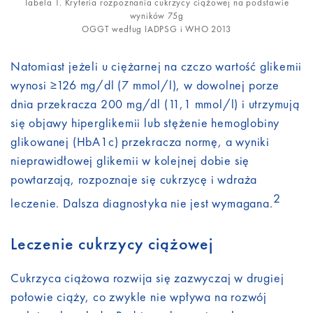
Tabela 1. Kryteria rozpoznania cukrzycy ciążowej na podstawie
wyników 75g
OGGT według IADPSG i WHO 2013
Natomiast jeżeli u ciężarnej na czczo wartość glikemii
wynosi ≥126 mg/dl (7 mmol/l), w dowolnej porze
dnia przekracza 200 mg/dl (11,1 mmol/l) i utrzymują
się objawy hiperglikemii lub stężenie hemoglobiny
glikowanej (HbA1c) przekracza normę, a wyniki
nieprawidłowej glikemii w kolejnej dobie się
powtarzają, rozpoznaje się cukrzycę i wdraża
2
leczenie. Dalsza diagnostyka nie jest wymagana.
Leczenie cukrzycy ciążowej
Cukrzyca ciążowa rozwija się zazwyczaj w drugiej
połowie ciąży, co zwykle nie wpływa na rozwój