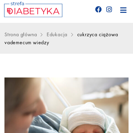
Edukacja
Strona główna
Edukacja
cukrzyca ciążowa
vademecum wiedzy
Telemedycyna
CGM
Glukometry
Niezbędnik cukrzyka
Wyznania diabetyka