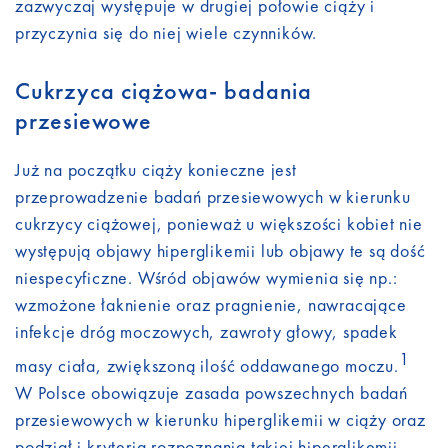
zazwyczaj występuje w drugiej połowie ciąży i
przyczynia się do niej wiele czynników.
Cukrzyca ciążowa- badania
przesiewowe
Już na początku ciąży konieczne jest
przeprowadzenie badań przesiewowych w kierunku
cukrzycy ciążowej, ponieważ u większości kobiet nie
występują objawy hiperglikemii lub objawy te są dość
niespecyficzne. Wśród objawów wymienia się np.:
wzmożone łaknienie oraz pragnienie, nawracające
infekcje dróg moczowych, zawroty głowy, spadek
1
masy ciała, zwiększoną ilość oddawanego moczu.
W Polsce obowiązuje zasada powszechnych badań
przesiewowych w kierunku hiperglikemii w ciąży oraz
podział i kryteria rozpoznania takiej hiperglikemii