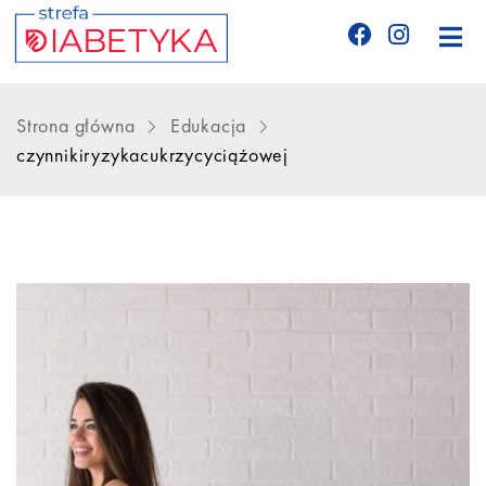
Edukacja
Strona główna
Edukacja
czynnikiryzykacukrzycyciążowej
Telemedycyna
CGM
Glukometry
Niezbędnik cukrzyka
Wyznania diabetyka