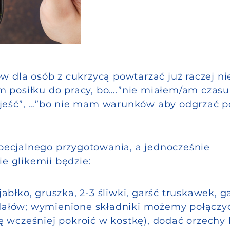
 dla osób z cukrzycą powtarzać już raczej nie
 posiłku do pracy, bo….”nie miałem/am czasu
jeść”, …”bo nie mam warunków aby odgrzać po
ecjalnego przygotowania, a jednocześnie
 glikemii będzie:
abłko, gruszka, 2-3 śliwki, garść truskawek, g
dałów; wymienione składniki możemy połączyć
ę wcześniej pokroić w kostkę), dodać orzechy 