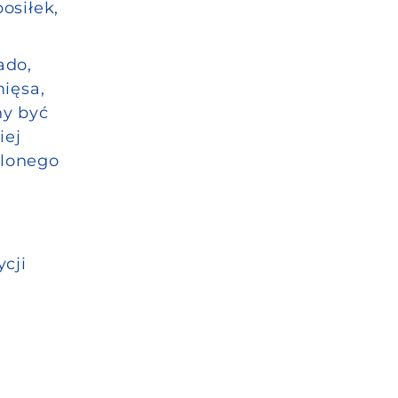
osiłek,
ado,
ięsa,
ny być
iej
elonego
cji