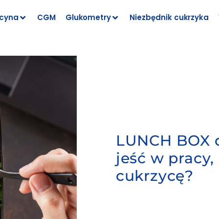
cyna
CGM
Glukometry
Niezbędnik cukrzyka
LUNCH BOX d
jeść w pracy,
cukrzycę?