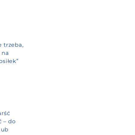
 trzeba,
 na
siłek”
arść
 – do
lub