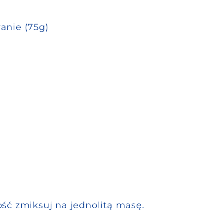
anie (75g)
łość zmiksuj na jednolitą masę.