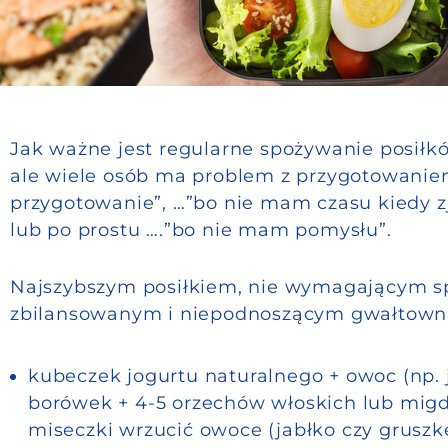
Jak ważne jest regularne spożywanie posiłków
ale wiele osób ma problem z przygotowaniem
przygotowanie”, …”bo nie mam czasu kiedy z
lub po prostu ….”bo nie mam pomysłu”.
Najszybszym posiłkiem, nie wymagającym sp
zbilansowanym i niepodnoszącym gwałtownie
kubeczek jogurtu naturalnego + owoc (np. j
borówek + 4-5 orzechów włoskich lub mig
miseczki wrzucić owoce (jabłko czy gruszk