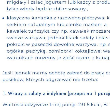
migdały i zalać jogurtem lub każdy z produ
tylko wtedy będzie zbilansowany.;
klasyczna kanapka z razowego pieczywa; 
serkiem naturalnym lub cienko masłem a 
kawałek tuńczyka czy np. kawałek mozzar
świeże warzywa, jednak listek sałaty i plas
pokroić w paseczki dowolne warzywa, np. 
ogórka, paprykę, pomidorki koktajlowe; 
warunkach możemy je zjeść razem z kana
Jeśli jednak mamy ochotę zabrać do pracy co
posiłków, których odgrzewać nie trzeba:
1. Wrapy z sałaty z indykiem (przepis na 1 porcj
Wartości odżywcze 1-nej porcji: 231.6 kcal, B: 2