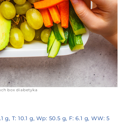
ch box diabetyka
.1 g, T: 10.1 g, Wp: 50.5 g, F: 6.1 g, WW: 5