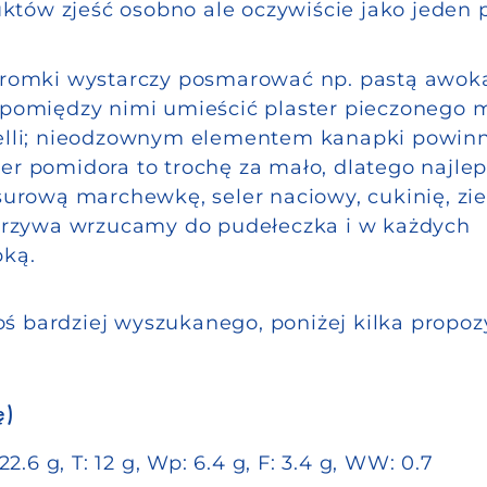
któw zjeść osobno ale oczywiście jako jeden p
kromki wystarczy posmarować np. pastą awok
pomiędzy nimi umieścić plaster pieczonego m
elli; nieodzownym elementem kanapki powin
ter pomidora to trochę za mało, dlatego najlep
surową marchewkę, seler naciowy, cukinię, zi
warzywa wrzucamy do pudełeczka i w każdych
pką.
ś bardziej wyszukanego, poniżej kilka propozy
ę)
2.6 g, T: 12 g, Wp: 6.4 g, F: 3.4 g, WW: 0.7