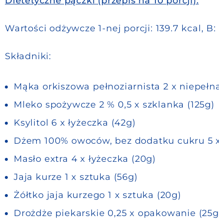
Dietetyczne pączki (przepis na 10 porcji):
Wartości odżywcze 1-nej porcji:
139.7 kcal, B: 
Składniki:
Mąka orkiszowa pełnoziarnista 2 x niepełn
Mleko spożywcze 2 % 0,5 x szklanka (125g)
Ksylitol 6 x łyżeczka (42g)
Dżem 100% owoców, bez dodatku cukru 5 x
Masło extra 4 x łyżeczka (20g)
Jaja kurze 1 x sztuka (56g)
Żółtko jaja kurzego 1 x sztuka (20g)
Drożdże piekarskie 0,25 x opakowanie (25g