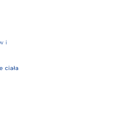
w i
e ciała