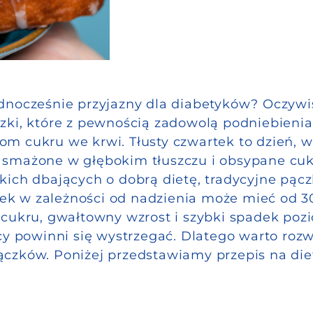
dnocześnie przyjazny dla diabetyków? Oczywiś
zki, które z pewnością zadowolą podniebienia
m cukru we krwi. Tłusty czwartek to dzień, w
i smażone w głębokim tłuszczu i obsypane cu
kich dbających o dobrą dietę, tradycyjne pącz
ek w zależności od nadzienia może mieć od 3
a cukru, gwałtowny wzrost i szybki spadek po
ycy powinni się wystrzegać. Dlatego warto roz
ączków. Poniżej przedstawiamy przepis na die