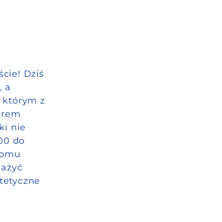
cie! Dziś
, a
 którym z
krem
ki nie
00 do
ziomu
ważyć
tetyczne