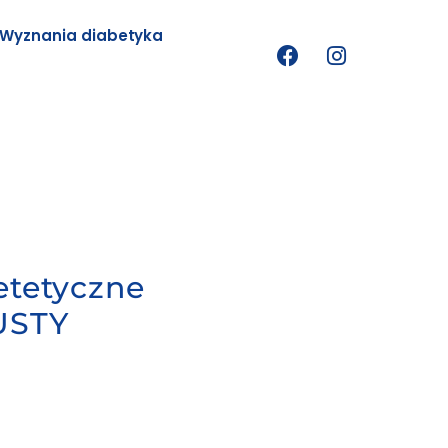
Wyznania diabetyka
etetyczne
USTY