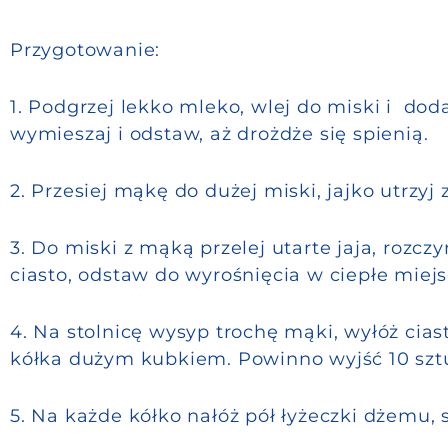
Przygotowanie:
1. Podgrzej lekko mleko, wlej do miski i dod
wymieszaj i odstaw, aż drożdże się spienią.
2. Przesiej mąkę do dużej miski, jajko utrzyj 
3. Do miski z mąką przelej utarte jaja, rozc
ciasto, odstaw do wyrośnięcia w ciepłe miejs
4. Na stolnicę wysyp trochę mąki, wyłóż cias
kółka dużym kubkiem. Powinno wyjść 10 szt
5. Na każde kółko nałóż pół łyżeczki dżemu, s