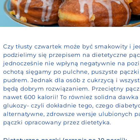
Czy tłusty czwartek może być smakowity i je
podzielimy się przepisem na dietetyczne pąc
jednocześnie nie wpłyną negatywnie na pozio
ochotą sięgamy po pulchne, puszyste pączk
pudrem. Jednak dla osób z cukrzycą i wszyst
będą dobrym rozwiązaniem. Przeciętny pącz
nawet 600 kalorii! To również solidna dawk
glukozy- czyli dokładnie tego, czego diabet
alternatywne, zdrowsze wersje ulubionych p
pączki opracowany przez dietetyka.