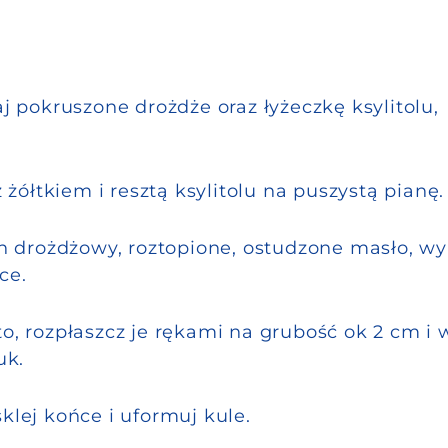
aj pokruszone drożdże oraz łyżeczkę ksylitolu,
z żółtkiem i resztą ksylitolu na puszystą pianę.
zyn drożdżowy, roztopione, ostudzone masło, w
ce.
to, rozpłaszcz je rękami na grubość ok 2 cm i 
uk.
klej końce i uformuj kule.