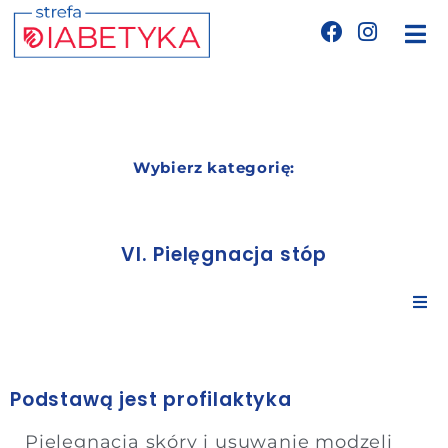
Edukacja
Telemedycyna
Wybierz kategorię:
CGM
VI. Pielęgnacja stóp
Glukometry
Ogólne informacje o cukrzycy
Niezbędnik cukrzyka
Podstawą jest profilaktyka
Powikłania cukrzycy
Wyznania diabetyka
Pielęgnacja skóry i usuwanie modzeli