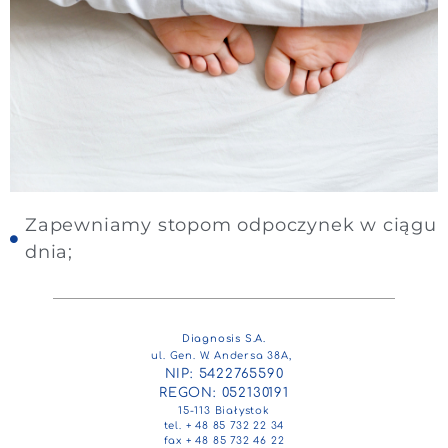
Zapewniamy stopom odpoczynek w ciągu
dnia;
Diagnosis S.A.
ul. Gen. W. Andersa 38A,
NIP: 5422765590
REGON: 052130191
15-113 Białystok
tel. + 48 85 732 22 34
fax + 48 85 732 46 22